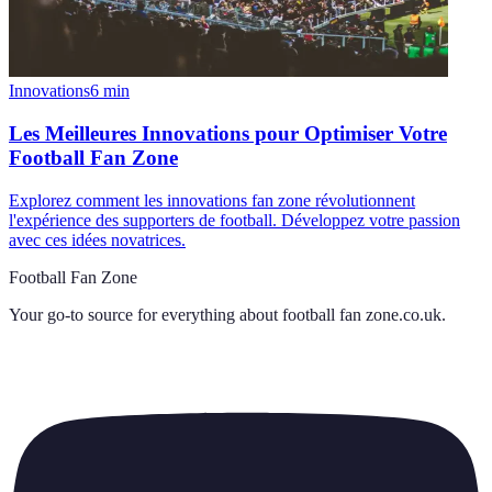
Innovations
6
min
Les Meilleures Innovations pour Optimiser Votre
Football Fan Zone
Explorez comment les innovations fan zone révolutionnent
l'expérience des supporters de football. Développez votre passion
avec ces idées novatrices.
Football Fan Zone
Your go-to source for everything about
football fan zone.co.uk
.