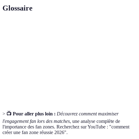
Glossaire
Terme
Définition
Espace dédié aux supporters pour se rassembler et
Fan Zone
profiter d'activités liées à un événement sportif.
Interaction active et impliquante des fans au sein
Engagement
d'une communauté.
Performances
Présentations musicales organisées pour divertir
Musicales
les spectateurs lors d’événements.
>
📺 Pour aller plus loin :
Découvrez comment maximiser
l'engagement fan lors des matches
, une analyse complète de
l'importance des fan zones. Recherchez sur YouTube : "comment
créer une fan zone réussie 2026".