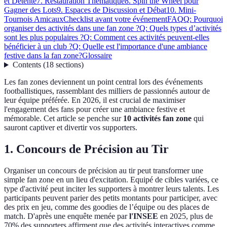
et Détente
7. Restauration Thématique
8. Spin the Wheel pour
Gagner des Lots
9. Espaces de Discussion et Débat
10. Mini-
Tournois Amicaux
Checklist avant votre événement
FAQ
Q: Pourquoi
organiser des activités dans une fan zone ?
Q: Quels types d’activités
sont les plus populaires ?
Q: Comment ces activités peuvent-elles
bénéficier à un club ?
Q: Quelle est l'importance d'une ambiance
festive dans la fan zone?
Glossaire
Contents
(
18
sections
)
Les fan zones deviennent un point central lors des événements
footballistiques, rassemblant des milliers de passionnés autour de
leur équipe préférée. En 2026, il est crucial de maximiser
l'engagement des fans pour créer une ambiance festive et
mémorable. Cet article se penche sur
10 activités fan zone
qui
sauront captiver et divertir vos supporters.
1. Concours de Précision au Tir
Organiser un concours de précision au tir peut transformer une
simple fan zone en un lieu d'excitation. Equipé de cibles variées, ce
type d'activité peut inciter les supporters à montrer leurs talents. Les
participants peuvent parier des petits montants pour participer, avec
des prix en jeu, comme des goodies de l’équipe ou des places de
match. D'après une enquête menée par
l'INSEE
en 2025, plus de
70% des supporters affirment que des activités interactives comme