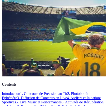
Contents
Introduction
1. Concours de Précision au Tir
2. Photobooth
Éphémère
3. Diffusion de Contenus en Live
4. Ateliers et Initiations
Sportives
5. Live Music et Performances
6. Activités de Récupération