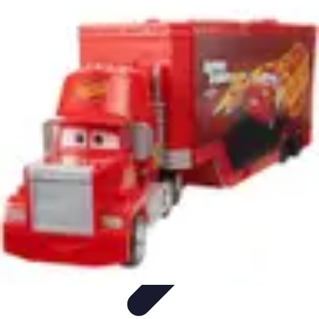
Football Fan Zone
Ambiance et Engagement
Marketing
Animations et
Activités
Animations
Engagement des Fans
Football Fan Zone