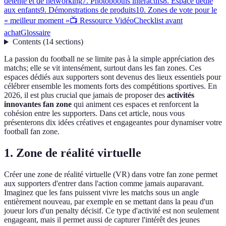
détente et de networking
7. Photobooths interactifs
8. Espace dédié
aux enfants
9. Démonstrations de produits
10. Zones de vote pour le
« meilleur moment »
📺 Ressource Vidéo
Checklist avant
achat
Glossaire
Contents
(
14
sections
)
La passion du football ne se limite pas à la simple appréciation des
matchs; elle se vit intensément, surtout dans les fan zones. Ces
espaces dédiés aux supporters sont devenus des lieux essentiels pour
célébrer ensemble les moments forts des compétitions sportives. En
2026, il est plus crucial que jamais de proposer des
activités
innovantes fan zone
qui animent ces espaces et renforcent la
cohésion entre les supporters. Dans cet article, nous vous
présenterons dix idées créatives et engageantes pour dynamiser votre
football fan zone.
1. Zone de réalité virtuelle
Créer une zone de réalité virtuelle (VR) dans votre fan zone permet
aux supporters d'entrer dans l'action comme jamais auparavant.
Imaginez que les fans puissent vivre les matchs sous un angle
entièrement nouveau, par exemple en se mettant dans la peau d'un
joueur lors d'un penalty décisif. Ce type d'activité est non seulement
engageant, mais il permet aussi de capturer l'intérêt des jeunes