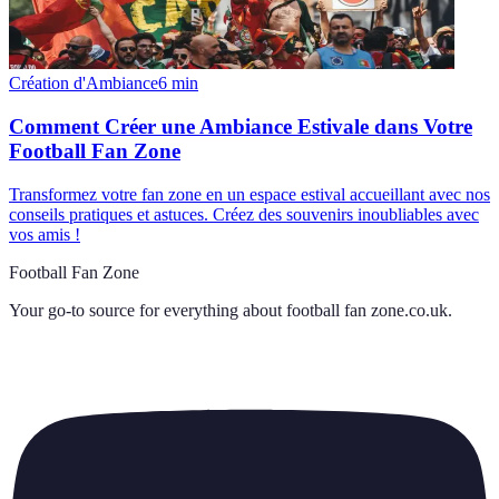
Création d'Ambiance
6
min
Comment Créer une Ambiance Estivale dans Votre
Football Fan Zone
Transformez votre fan zone en un espace estival accueillant avec nos
conseils pratiques et astuces. Créez des souvenirs inoubliables avec
vos amis !
Football Fan Zone
Your go-to source for everything about
football fan zone.co.uk
.