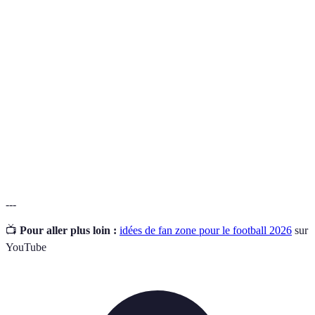
Espace public dédié aux supporters pour visionner
Fan zone
des événements sportifs en direct.
Technologie immersive qui simule un
Réalité
environnement virtuel dans lequel les utilisateurs
Virtuelle
peuvent interagir.
Mesure de l'interaction et de l'activisme des
Engagement
supporters envers un événement ou une équipe de
des Fans
sport.
---
📺
Pour aller plus loin :
idées de fan zone pour le football 2026
sur
YouTube