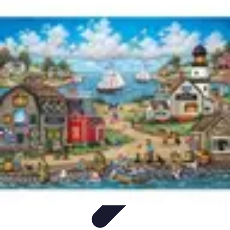
Football Fan Zone
Ambiance et Engagement
Marketing
Animations et
Activités
Animations
Engagement des Fans
Football Fan Zone