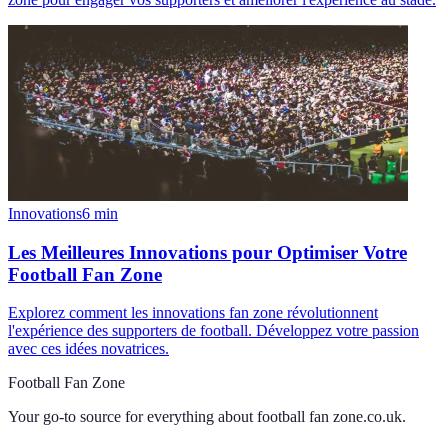
Innovations
6
min
Les Meilleures Innovations pour Optimiser Votre
Football Fan Zone
Explorez comment les innovations fan zone révolutionnent
l'expérience des supporters de football. Développez votre passion
avec ces idées novatrices.
Football Fan Zone
Your go-to source for everything about
football fan zone.co.uk
.