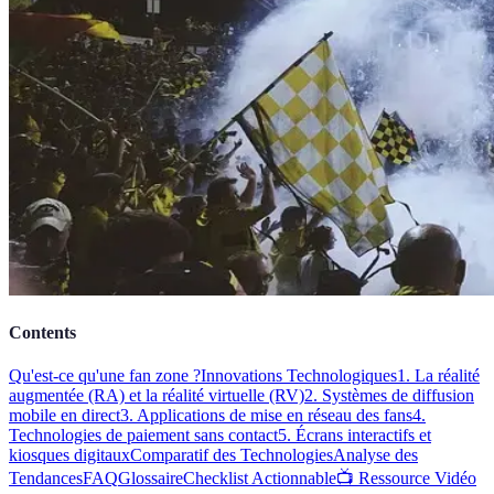
Contents
Qu'est-ce qu'une fan zone ?
Innovations Technologiques
1. La réalité
augmentée (RA) et la réalité virtuelle (RV)
2. Systèmes de diffusion
mobile en direct
3. Applications de mise en réseau des fans
4.
Technologies de paiement sans contact
5. Écrans interactifs et
kiosques digitaux
Comparatif des Technologies
Analyse des
Tendances
FAQ
Glossaire
Checklist Actionnable
📺 Ressource Vidéo