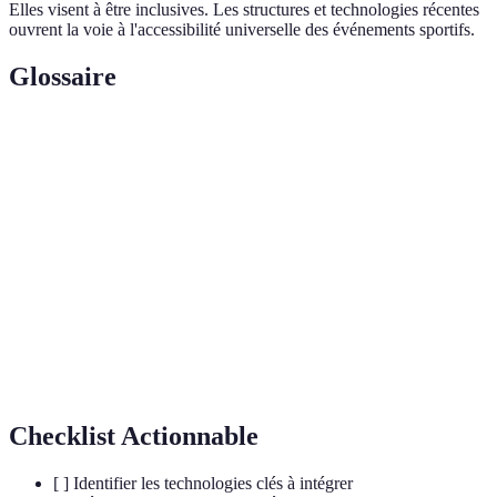
Elles visent à être inclusives. Les structures et technologies récentes
ouvrent la voie à l'accessibilité universelle des événements sportifs.
Glossaire
Terme
Définition
Réalité
Technologie qui superpose des informations
Augmentée
virtuelles sur la réalité.
Streaming
Diffusion d'événements en temps réel via Internet.
Live
Application
Logiciel conçu pour être utilisé sur un smartphone
Mobile
ou une tablette.
Checklist Actionnable
[ ] Identifier les technologies clés à intégrer