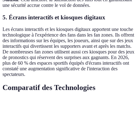
une sécurité accrue contre le vol de données.
5. Écrans interactifs et kiosques digitaux
Les écrans interactifs et les kiosques digitaux apportent une touche
technologique à l'expérience des fans dans les fan zones. Ils offrent
des informations sur les équipes, les joueurs, ainsi que sur des jeux
interactifs qui divertissent les supporters avant et après les matchs.
De nombreuses fan zones utilisent aussi ces kiosques pour des jeux
de pronostics qui réservent des surprises aux gagnants. En 2026,
plus de 60 % des espaces sportifs équipés d'écrans interactifs ont
constaté une augmentation significative de l'interaction des
spectateurs.
Comparatif des Technologies
Critère
Réalité Augmentée
Streaming Live
App
Engagement des
Élevé
Élevé
Trè
fans