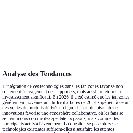
Coût
Élevé
Modéré
Fai
d'implémentation
Accessibilité
Haute
Haute
Trè
Expérience
Modérément
Très Immersive
Imm
immersive
Immersive
Interactivité
Élevée
Modérée
Trè
Analyse des Tendances
L'intégration de ces technologies dans les fan zones favorise non
seulement l'engagement des supporters, mais aussi un retour sur
investissement significatif. En 2026, il a été estimé que les fan zones
générent en moyenne un chiffre d'affaires de 20 % supérieur à celui
des ventes de produits dérivés en ligne. La combinaison de ces
innovations favorise une atmosphère collaborative, où les fans se
sentent moins comme des spectateurs passifs, mais comme des
participants actifs à l'événement. La question se pose alors : les
technologies existantes suffiront-elles à satisfaire les attentes