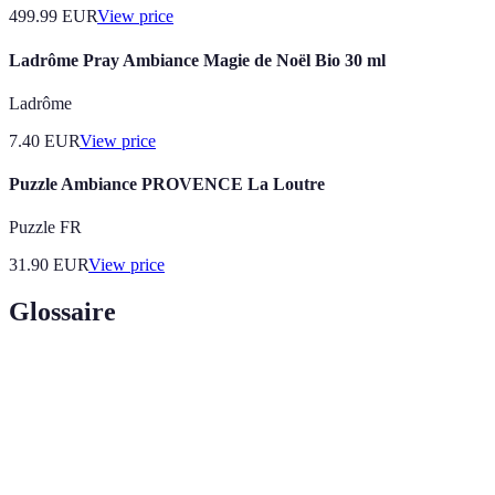
499.99
EUR
View price
Ladrôme Pray Ambiance Magie de Noël Bio 30 ml
Ladrôme
7.40
EUR
View price
Puzzle Ambiance PROVENCE La Loutre
Puzzle FR
31.90
EUR
View price
Glossaire
Terme
Définition
Ensemble des impressions et sensations qui
Ambiance
caractérisent un lieu ou une expérience.