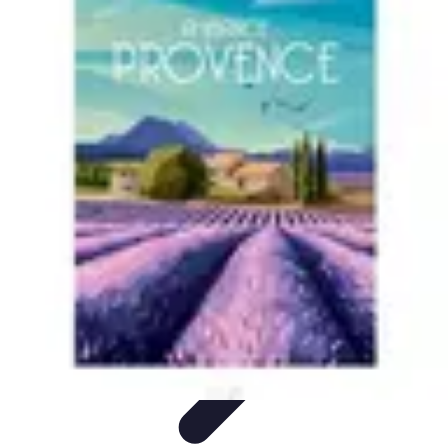
Football Fan Zone
Ambiance et Engagement
Marketing
Animations et
Activités
Animations
Engagement des Fans
Football Fan Zone