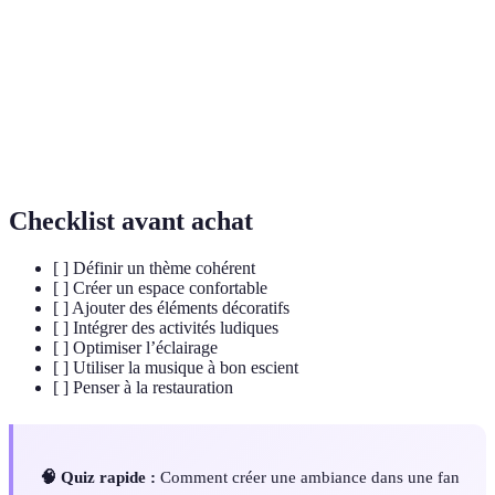
Espaces dédiés où les supporters peuvent se
Fan Zone
rassembler pour vivre des événements sportifs
ensemble.
Échanges entre individus dans un environnement
Interaction
donné, souvent contribue à créer du lien et de la
Sociale
convivialité.
Checklist avant achat
[ ] Définir un thème cohérent
[ ] Créer un espace confortable
[ ] Ajouter des éléments décoratifs
[ ] Intégrer des activités ludiques
[ ] Optimiser l’éclairage
[ ] Utiliser la musique à bon escient
[ ] Penser à la restauration
🧠 Quiz rapide :
Comment créer une ambiance dans une fan