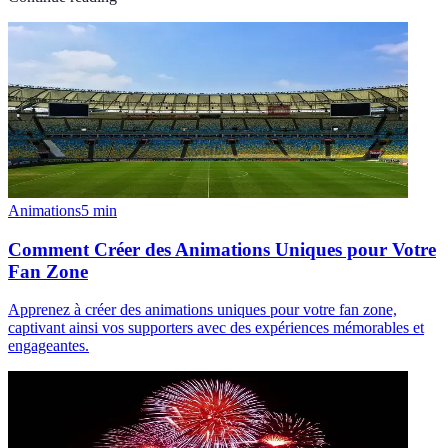
Animations
5
min
Comment Créer des Animations Uniques pour Votre
Fan Zone
Apprenez à créer des animations uniques pour votre fan zone,
captivant ainsi vos supporters avec des expériences mémorables et
engageantes.