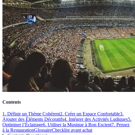
Contents
1. Définir un Thème Cohérent
2. Créer un Espace Confortable
3.
Ajouter des Éléments Décoratifs
4. Intégrer des Activités Ludiques
5.
Optimiser l’Éclairage
6. Utiliser la Musique à Bon Escient
7. Pensez
à la Restauration
Glossaire
Checklist avant achat