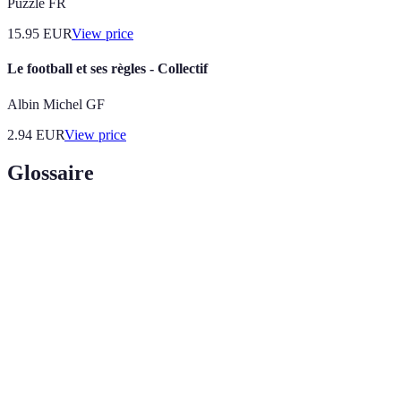
Puzzle FR
15.95
EUR
View price
Le football et ses règles - Collectif
Albin Michel GF
2.94
EUR
View price
Glossaire
Terme
Définition
Espace délimité pour rassembler les supporters
Fan Zone
d'une équipe lors d'évènements sportifs.
Personne responsable de l'organisation et de
Animateur
l'animation d'événements.
Engagement
Interaction et participation active des supporters.