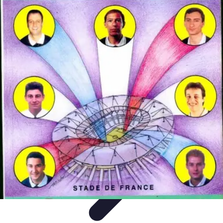
Football Fan Zone
Ambiance et Engagement
Marketing
Animations et
Activités
Animations
Engagement des Fans
Football Fan Zone