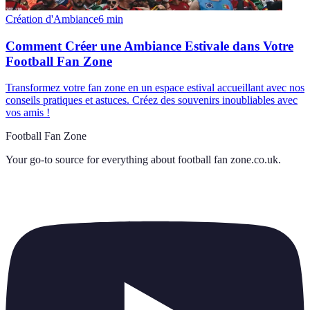
Création d'Ambiance
6
min
Comment Créer une Ambiance Estivale dans Votre
Football Fan Zone
Transformez votre fan zone en un espace estival accueillant avec nos
conseils pratiques et astuces. Créez des souvenirs inoubliables avec
vos amis !
Football Fan Zone
Your go-to source for everything about
football fan zone.co.uk
.