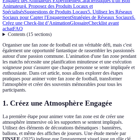
Engagez des Animateurs Expérimentés
Caractéristiques d'un Bon
Animateur
4. Proposez des Produits Locaux et
Spécialisés
Suggestions de Produits Locaux
5. Utilisez les Réseaux
Sociaux pour Capter l'Engagement
Stratégies de Réseaux Sociaux
6.
Créez une Check-list d’Animation
Glossaire
Checklist avant
achat
FAQ
Contents
(
15
sections
)
Organiser une fan zone de football est un véritable défi, mais c'est
également une opportunité fantastique de rassembler les passionnés
autour d'une passion commune. L'animation d'une fan zone pendant
les matchs nécessite une planification minutieuse et une exécution
soigneuse pour s'assurer que chaque personne se sente impliquée et
enthousiaste. Dans cet article, nous allons explorer des étapes
pratiques pour animer votre fan zone de football, transformer
l'atmosphère et créer des souvenirs mémorables pour tous les
participants.
1. Créez une Atmosphère Engagée
La première étape pour animer votre fan zone est de créer une
atmosphère immersive où les supporters se sentent impliqués.
Utilisez des éléments de décorations thématiques : bannières,
ballons, et même des affiches de joueurs. Une étude menée par
l'INSEE
(2025) indique que l'engagement visuel joue un rôle clé