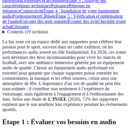
parleurs
Microphones et accessoires
Étape 3 : Analyse des
caractéristiques techniques
Puissance
Réponse en
fréquence
Connectivité
Étape 4 : Installation de votre équipement
audio
Positionnement
Câblage
Étape 5 : Vérification et optimisation
de l'audio
Exécuter des tests sonores
Écouter des avis
Checklist avant
achat
Glossaire
Contents
(
19
sections
)
La fan zone est un espace dédié aux supporters pour célébrer leur
passion pour le sport, souvent dans un cadre extérieur, où les
performances audio jouent un rôle fondamental. En 2026, ces zones
sont devenues des lieux incontournables pour vivre les matchs de
football, avec une ambiance immersive générée par un équipement
audio de qualité. Choisir un équipement audio performant est
essentiel pour garantir que chaque supporter puisse entendre les
commentaires, la musique et les effets sonores, créant ainsi une
atmosphère de fête. L'importance d'un son de qualité ne peut être
sous-estimée ; il contribue non seulement à l’expérience de
visionnage, mais également à l'engagement et à l'enthousiasme des
fans. Selon une étude de
L'INSEE
(2026), 72% des supporters
estiment que le son améliore leur expérience pendant les événements
sportifs.
Étape 1 : Évaluer vos besoins en audio