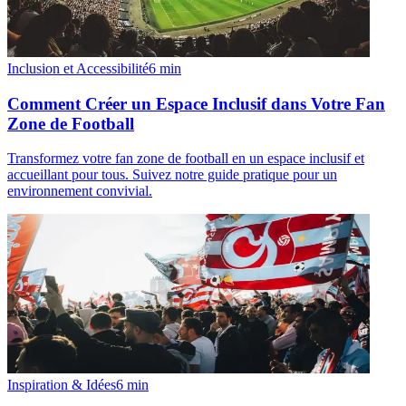
Inclusion et Accessibilité
6
min
Comment Créer un Espace Inclusif dans Votre Fan
Zone de Football
Transformez votre fan zone de football en un espace inclusif et
accueillant pour tous. Suivez notre guide pratique pour un
environnement convivial.
Inspiration & Idées
6
min