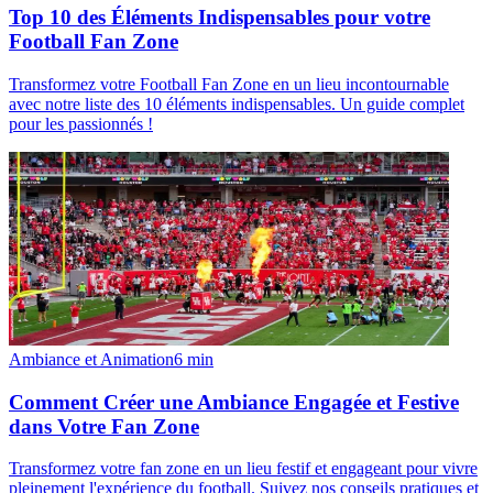
Top 10 des Éléments Indispensables pour votre
Football Fan Zone
Transformez votre Football Fan Zone en un lieu incontournable
avec notre liste des 10 éléments indispensables. Un guide complet
pour les passionnés !
Ambiance et Animation
6
min
Comment Créer une Ambiance Engagée et Festive
dans Votre Fan Zone
Transformez votre fan zone en un lieu festif et engageant pour vivre
pleinement l'expérience du football. Suivez nos conseils pratiques et