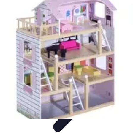
Football Fan Zone
Ambiance et Engagement
Marketing
Animations et
Activités
Animations
Engagement des Fans
Football Fan Zone