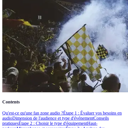
Contents
Qu'est-ce qu'une fan zone audio ?
Étape 1 : Évaluer vos besoins en
audio
Dimension de l'audience et type d'événement
Conseils
pratiques
Étape 2 : Choisir le type d'équipement
Haut-