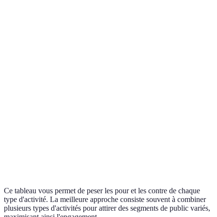
Crée une
Concerts
ambiance
Coût élevé
Tous âges
festive
Engage les
enfants et
Familles
Jeux interactifs
Espace requis
les
avec enfants
familles
Éducatif
Moins de
Jeunes et
Ateliers
et pratique
participants
adultes
Excitant,
Peut créer de
Public en
Concours
possibilité
la compétition
général
de gains
Ce tableau vous permet de peser les pour et les contre de chaque
type d'activité. La meilleure approche consiste souvent à combiner
plusieurs types d'activités pour attirer des segments de public variés,
maximisant ainsi l'engagement.