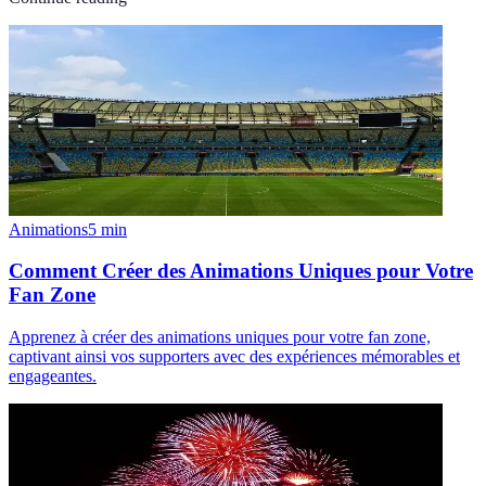
Animations
5
min
Comment Créer des Animations Uniques pour Votre
Fan Zone
Apprenez à créer des animations uniques pour votre fan zone,
captivant ainsi vos supporters avec des expériences mémorables et
engageantes.