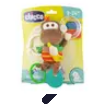
Football Fan Zone
Ambiance et Engagement
Marketing
Animations et
Activités
Animations
Engagement des Fans
Football Fan Zone