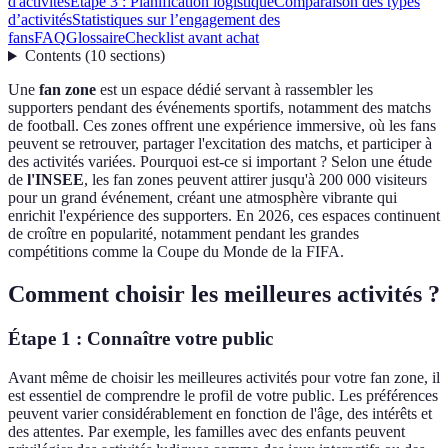
d'activités
Étape 3 : Planification logistique
Comparaison des types
d’activités
Statistiques sur l’engagement des
fans
FAQ
Glossaire
Checklist avant achat
Contents
(
10
sections
)
Une
fan zone
est un espace dédié servant à rassembler les
supporters pendant des événements sportifs, notamment des matchs
de football. Ces zones offrent une expérience immersive, où les fans
peuvent se retrouver, partager l'excitation des matchs, et participer à
des activités variées. Pourquoi est-ce si important ? Selon une étude
de
l'INSEE
, les fan zones peuvent attirer jusqu'à 200 000 visiteurs
pour un grand événement, créant une atmosphère vibrante qui
enrichit l'expérience des supporters. En 2026, ces espaces continuent
de croître en popularité, notamment pendant les grandes
compétitions comme la Coupe du Monde de la FIFA.
Comment choisir les meilleures activités ?
Étape 1 : Connaître votre public
Avant même de choisir les meilleures activités pour votre fan zone, il
est essentiel de comprendre le profil de votre public. Les préférences
peuvent varier considérablement en fonction de l'âge, des intérêts et
des attentes. Par exemple, les familles avec des enfants peuvent