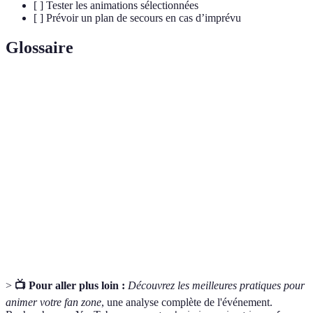
[ ] Tester les animations sélectionnées
[ ] Prévoir un plan de secours en cas d’imprévu
Glossaire
Terme
Définition
Espace public dédié aux fans pour vivre un
Fan Zone
événement sportif ensemble.
Activité ou performance destinée à divertir et
Animation
engager le public.
Montant total alloué pour la planification et
Budget
l’exécution d’un événement.
>
📺 Pour aller plus loin :
Découvrez les meilleures pratiques pour
animer votre fan zone
, une analyse complète de l'événement.