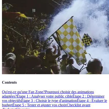
Contents
Qu'est-ce qu'une Fan Zone?
Pourquoi choisir des animations
adaptées?
Étape 1 : Analyser votre public cible
Étape 2 : Déterminer
vos objectifs
Étape 3 : Choisir le type d'animation
Étape 4 : Évaluer le
budget
Étape 5 : Tester et ajuster vos choix
Checklist avant