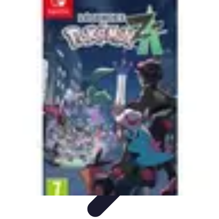
Football Fan Zone
Ambiance et Engagement
Marketing
Animations et
Activités
Animations
Engagement des Fans
Football Fan Zone