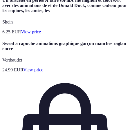
Un bracelet en perles Ã faire soi-mÃªme mignon et colorÃ©,
avec des animations de et de Donald Duck, comme cadeau pour
les copines, les amies, les
Shein
6.25
EUR
View price
Sweat à capuche animations graphique garçon manches raglan
encre
Vertbaudet
24.99
EUR
View price