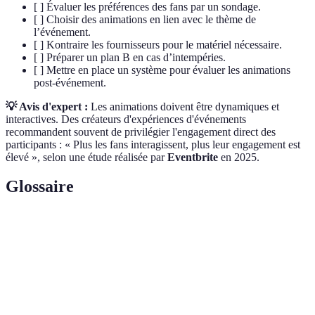
[ ] Évaluer les préférences des fans par un sondage.
[ ] Choisir des animations en lien avec le thème de
l’événement.
[ ] Kontraire les fournisseurs pour le matériel nécessaire.
[ ] Préparer un plan B en cas d’intempéries.
[ ] Mettre en place un système pour évaluer les animations
post-événement.
💡 Avis d'expert :
Les animations doivent être dynamiques et
interactives. Des créateurs d'expériences d'événements
recommandent souvent de privilégier l'engagement direct des
participants : « Plus les fans interagissent, plus leur engagement est
élevé », selon une étude réalisée par
Eventbrite
en 2025.
Glossaire
Terme
Définition
Espace public où se rassemblent les supporters
Fan Zone
pour visionner des événements sportifs.
Activité proposée pour divertir ou engager le