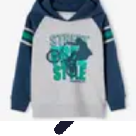
Football Fan Zone
Ambiance et Engagement
Marketing
Animations et
Activités
Animations
Engagement des Fans
Football Fan Zone