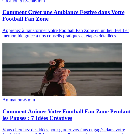
Création d'Event
6
min
Comment Créer une Ambiance Festive dans Votre
Football Fan Zone
Apprenez à transformer votre Football Fan Zone en un lieu festif et
mémorable grâce à nos conseils pratiques et étapes détaillées.
Animations
6
min
Comment Animer Votre Football Fan Zone Pendant
les Pauses : 7 Idées Créatives
Vous cherchez des idées pour garder vos fans engagés dans votre