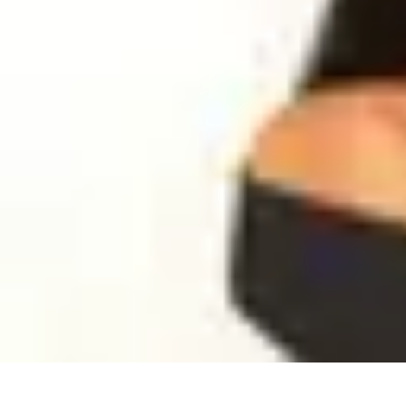
Football Fan Zone
Ambiance et Engagement
Marketing
Animations et Activités
Animatio
Football Fan Zone