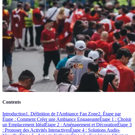
Contents
Introduction
1. Définition de l'Ambiance Fan Zone
2. Étape par
Étape : Comment Créer une Ambiance Engageante
Étape 1 : Choisir
un Emplacement Idéal
Étape 2 : Aménagement et Décoration
Étape 3
: Proposer des Activités Interactives
Étape 4 : Solutions Audio-