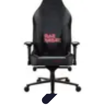
Football Fan Zone
Ambiance et Engagement
Marketing
Animations et
Activités
Animations
Engagement des Fans
Football Fan Zone