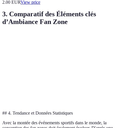
2.00
EUR
View price
3. Comparatif des Éléments clés
d’Ambiance Fan Zone
Éléments
Emplacement
Activités
Restauration
équ
Central,
Quiz
Cuisine
Option A
Équ
accessible
sportifs
variée
Activités
Snacks
Option B
Lieu éloigné
Équ
limitées
seulement
Défis
Spécialités
Option C
Zone animée
Équ
interactifs
locales
## 4. Tendance et Données Statistiques
Avec la montée des événements sportifs dans le monde, la
conception des fan zones doit également évoluer. D'après une