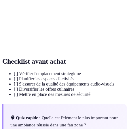
Fan zone
événements sportifs ensemble.
Atmosphère créée dans un espace par des éléments
Ambiance
visuels et sonores.
Niveau de participation et d'interaction des
Engagement
supporters dans une activité.
Checklist avant achat
[ ] Vérifier l'emplacement stratégique
[ ] Planifier les espaces d'activités
[ ] S'assurer de la qualité des équipements audio-visuels
[ ] Diversifier les offres culinaires
[ ] Mettre en place des mesures de sécurité
🧠 Quiz rapide :
Quelle est l'élément le plus important pour
une ambiance réussie dans une fan zone ?