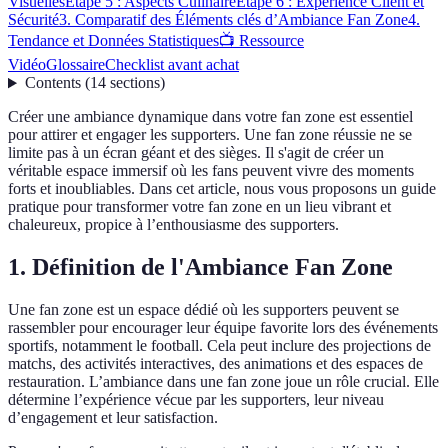
Visuelles
Étape 5 : Aspects Culinaire
Étape 6 : Expérience Client et
Sécurité
3. Comparatif des Éléments clés d’Ambiance Fan Zone
4.
Tendance et Données Statistiques
📺 Ressource
Vidéo
Glossaire
Checklist avant achat
Contents
(
14
sections
)
Créer une ambiance dynamique dans votre fan zone est essentiel
pour attirer et engager les supporters. Une fan zone réussie ne se
limite pas à un écran géant et des sièges. Il s'agit de créer un
véritable espace immersif où les fans peuvent vivre des moments
forts et inoubliables. Dans cet article, nous vous proposons un guide
pratique pour transformer votre fan zone en un lieu vibrant et
chaleureux, propice à l’enthousiasme des supporters.
1. Définition de l'Ambiance Fan Zone
Une fan zone est un espace dédié où les supporters peuvent se
rassembler pour encourager leur équipe favorite lors des événements
sportifs, notamment le football. Cela peut inclure des projections de
matchs, des activités interactives, des animations et des espaces de
restauration. L’ambiance dans une fan zone joue un rôle crucial. Elle
détermine l’expérience vécue par les supporters, leur niveau
d’engagement et leur satisfaction.