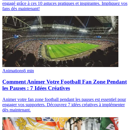
engagé grâce à ces 10 astuces pratiques et inspirantes. Impliquez vos
fans dès maintenant!
Animations
6
min
Comment Animer Votre Football Fan Zone Pendant
les Pauses : 7 Idées Créatives
Animer votre fan zone football pendant les pauses est essentiel pour
engager vos supporters. Découvrez 7 idées créatives à implémenter
dès maintenant.