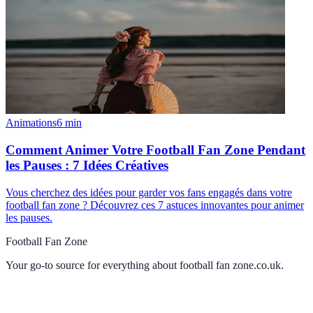
Animations
6
min
Comment Animer Votre Football Fan Zone Pendant
les Pauses : 7 Idées Créatives
Vous cherchez des idées pour garder vos fans engagés dans votre
football fan zone ? Découvrez ces 7 astuces innovantes pour animer
les pauses.
Football Fan Zone
Your go-to source for everything about
football fan zone.co.uk
.