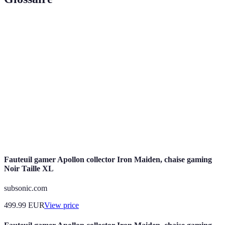
Terme
Définition
Ambiance
Espace festif créé pour rassembler les supporters
Fan Zone
lors d'un événement sportif.
Restauration
Offres alimentaires sans viande, souvent en
Végétarienne
demande croissante lors d'événements publics.
Système de
Ensemble d'équipements utilisés pour diffuser de
Sonorisation
la musique et des annonces dans un espace public.
Fauteuil gamer Apollon collector Iron Maiden, chaise gaming
Noir Taille XL
subsonic.com
499.99
EUR
View price