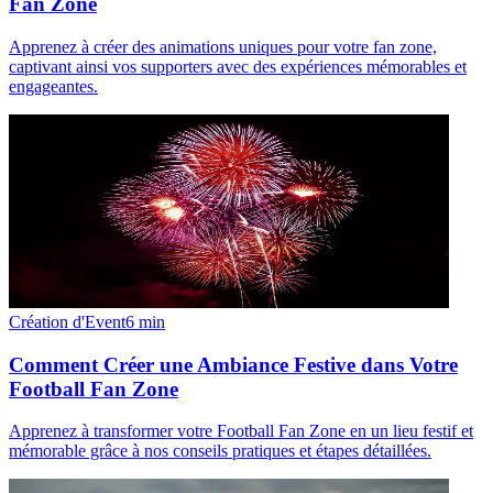
Fan Zone
Apprenez à créer des animations uniques pour votre fan zone,
captivant ainsi vos supporters avec des expériences mémorables et
engageantes.
Création d'Event
6
min
Comment Créer une Ambiance Festive dans Votre
Football Fan Zone
Apprenez à transformer votre Football Fan Zone en un lieu festif et
mémorable grâce à nos conseils pratiques et étapes détaillées.