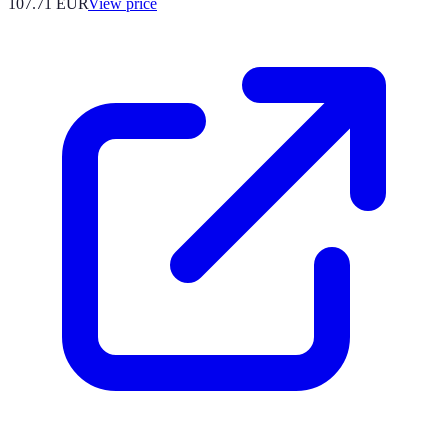
107.71
EUR
View price