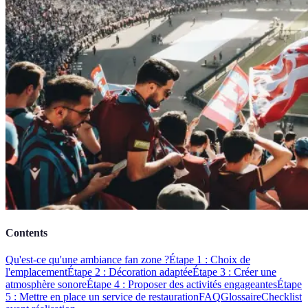
Contents
Qu'est-ce qu'une ambiance fan zone ?
Étape 1 : Choix de
l'emplacement
Étape 2 : Décoration adaptée
Étape 3 : Créer une
atmosphère sonore
Étape 4 : Proposer des activités engageantes
Étape
5 : Mettre en place un service de restauration
FAQ
Glossaire
Checklist