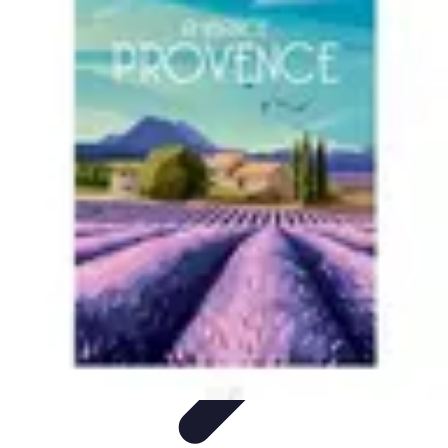
Football Fan Zone
Ambiance et Engagement
Marketing
Animations et
Activités
Animations
Engagement des Fans
Football Fan Zone