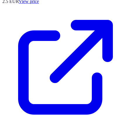
2.5
EUR
View price