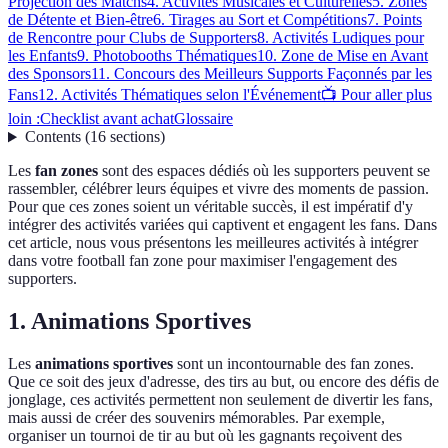
Projection des Matchs
4. Activités Musicales et Culturelles
5. Zones
de Détente et Bien-être
6. Tirages au Sort et Compétitions
7. Points
de Rencontre pour Clubs de Supporters
8. Activités Ludiques pour
les Enfants
9. Photobooths Thématiques
10. Zone de Mise en Avant
des Sponsors
11. Concours des Meilleurs Supports Façonnés par les
Fans
12. Activités Thématiques selon l'Événement
📺 Pour aller plus
loin :
Checklist avant achat
Glossaire
Contents
(
16
sections
)
Les
fan zones
sont des espaces dédiés où les supporters peuvent se
rassembler, célébrer leurs équipes et vivre des moments de passion.
Pour que ces zones soient un véritable succès, il est impératif d'y
intégrer des activités variées qui captivent et engagent les fans. Dans
cet article, nous vous présentons les meilleures activités à intégrer
dans votre football fan zone pour maximiser l'engagement des
supporters.
1. Animations Sportives
Les
animations sportives
sont un incontournable des fan zones.
Que ce soit des jeux d'adresse, des tirs au but, ou encore des défis de
jonglage, ces activités permettent non seulement de divertir les fans,
mais aussi de créer des souvenirs mémorables. Par exemple,
organiser un tournoi de tir au but où les gagnants reçoivent des