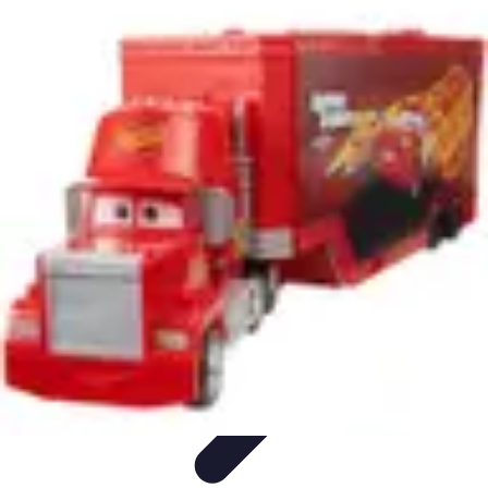
Football Fan Zone
Ambiance et Engagement
Marketing
Animations et
Activités
Animations
Engagement des Fans
Football Fan Zone