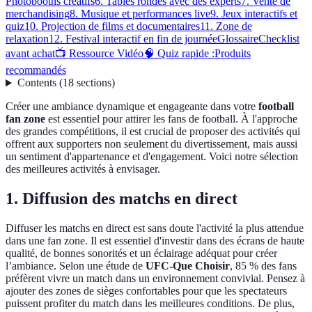
Photobooths créatifs
6. Tables rondes avec des experts
7. Vente de
merchandising
8. Musique et performances live
9. Jeux interactifs et
quiz
10. Projection de films et documentaires
11. Zone de
relaxation
12. Festival interactif en fin de journée
Glossaire
Checklist
avant achat
📺 Ressource Vidéo
🧠 Quiz rapide :
Produits
recommandés
Contents
(
18
sections
)
Créer une ambiance dynamique et engageante dans votre
football
fan zone
est essentiel pour attirer les fans de football. À l'approche
des grandes compétitions, il est crucial de proposer des activités qui
offrent aux supporters non seulement du divertissement, mais aussi
un sentiment d'appartenance et d'engagement. Voici notre sélection
des meilleures activités à envisager.
1. Diffusion des matchs en direct
Diffuser les matchs en direct est sans doute l'activité la plus attendue
dans une fan zone. Il est essentiel d'investir dans des écrans de haute
qualité, de bonnes sonorités et un éclairage adéquat pour créer
l’ambiance. Selon une étude de
UFC-Que Choisir
, 85 % des fans
préfèrent vivre un match dans un environnement convivial. Pensez à
ajouter des zones de sièges confortables pour que les spectateurs
puissent profiter du match dans les meilleures conditions. De plus,