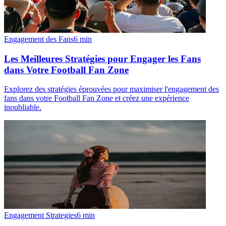
Engagement des Fans
6
min
Les Meilleures Stratégies pour Engager les Fans
dans Votre Football Fan Zone
Explorez des stratégies éprouvées pour maximiser l'engagement des
fans dans votre Football Fan Zone et créez une expérience
inoubliable.
Engagement Strategies
6
min