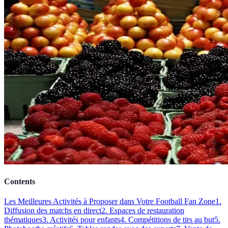
Contents
Les Meilleures Activités à Proposer dans Votre Football Fan Zone
1.
Diffusion des matchs en direct
2. Espaces de restauration
thématiques
3. Activités pour enfants
4. Compétitions de tirs au but
5.