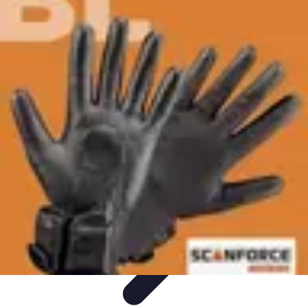
Football Fan Zone
Ambiance et Engagement
Marketing
Animations et
Activités
Animations
Engagement des Fans
Football Fan Zone