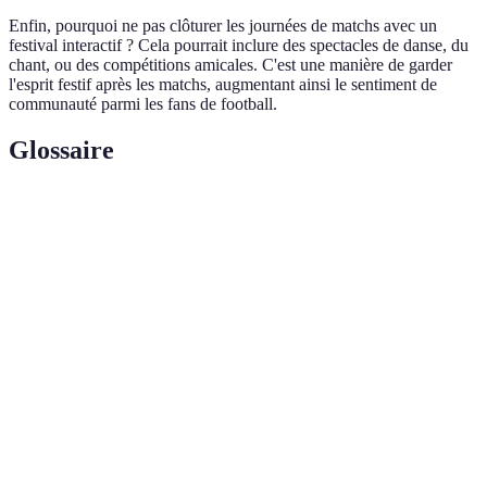
Enfin, pourquoi ne pas clôturer les journées de matchs avec un
festival interactif ? Cela pourrait inclure des spectacles de danse, du
chant, ou des compétitions amicales. C'est une manière de garder
l'esprit festif après les matchs, augmentant ainsi le sentiment de
communauté parmi les fans de football.
Glossaire
Terme
Définition
Espace dédié aux supporters où des activités sont
Fan Zone
mises en place pour les rassembler.
Ensemble de produits dérivés associés à une
Merchandising
équipe ou un événement sportif.
Engagement
Interaction et participation des supporters avec
des fans
un événement ou une équipe.