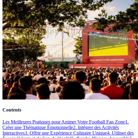
Contents
Les Meilleures Pratiques pour Animer Votre Football Fan Zone
1.
Créer une Thématique Émotionnelle
2. Intégrer des Activités
Interactives
3. Offrir une Expérience Culinaire Unique
4. Utiliser des