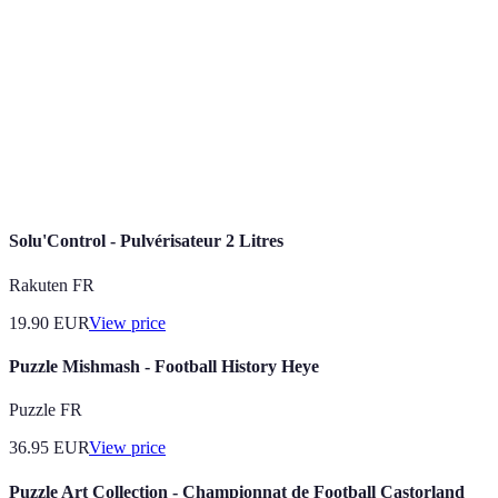
Un espace dédié aux supporters pour visionner des
Fan Zone
matchs et interagir.
Mesure dans laquelle les fans participent aux
Engagement
activités et interactions.
Facilité d'accès pour tous, incluant les personnes à
Accessibilité
mobilité réduite.
Solu'Control - Pulvérisateur 2 Litres
Rakuten FR
19.90
EUR
View price
Puzzle Mishmash - Football History Heye
Puzzle FR
36.95
EUR
View price
Puzzle Art Collection - Championnat de Football Castorland