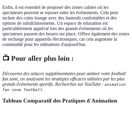
Enfin, il est essentiel de proposer des zones calmes où les
spectateurs peuvent se reposer entre les événements. Cela peut
inclure des coins lounge avec des fauteuils confortables et des
options de rafraîchissements. Un espace de relaxation est
particulièrement apprécié lors des grands événements où les
spectateurs passent des heures sur place. Offrez également des zones
de recharge pour appareils électroniques, car cela augmente la
commodité pour les utilisateurs d'aujourd'hui.
📺 Pour aller plus loin :
Découvrez des astuces supplémentaires pour animer votre football
fan zone, en analysant les stratégies efficaces utilisées par les plus
grands événements sportifs. Recherchez sur YouTube :
animation
.
fan zone football
Tableau Comparatif des Pratiques d'Animation
Critère
Activité A
Activité B
Activité C
Verd
Thématique
Concours
Zones de
Équi