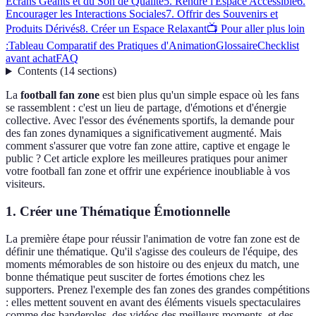
Écrans Géants et du Son de Qualité
5. Rendre l'Espace Accessible
6.
Encourager les Interactions Sociales
7. Offrir des Souvenirs et
Produits Dérivés
8. Créer un Espace Relaxant
📺 Pour aller plus loin
:
Tableau Comparatif des Pratiques d'Animation
Glossaire
Checklist
avant achat
FAQ
Contents
(
14
sections
)
La
football fan zone
est bien plus qu'un simple espace où les fans
se rassemblent : c'est un lieu de partage, d'émotions et d'énergie
collective. Avec l'essor des événements sportifs, la demande pour
des fan zones dynamiques a significativement augmenté. Mais
comment s'assurer que votre fan zone attire, captive et engage le
public ? Cet article explore les meilleures pratiques pour animer
votre football fan zone et offrir une expérience inoubliable à vos
visiteurs.
1. Créer une Thématique Émotionnelle
La première étape pour réussir l'animation de votre fan zone est de
définir une thématique. Qu'il s'agisse des couleurs de l'équipe, des
moments mémorables de son histoire ou des enjeux du match, une
bonne thématique peut susciter de fortes émotions chez les
supporters. Prenez l'exemple des fan zones des grandes compétitions
: elles mettent souvent en avant des éléments visuels spectaculaires
comme des banderoles, des vidéos des meilleurs moments, et des