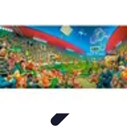
Football Fan Zone
Ambiance et Engagement
Marketing
Animations et
Activités
Animations
Engagement des Fans
Football Fan Zone