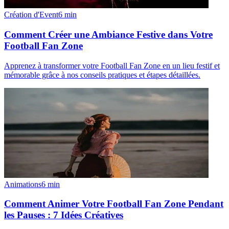
Création d'Event
6
min
Comment Créer une Ambiance Festive dans Votre
Football Fan Zone
Apprenez à transformer votre Football Fan Zone en un lieu festif et
mémorable grâce à nos conseils pratiques et étapes détaillées.
Animations
6
min
Comment Animer Votre Football Fan Zone Pendant
les Pauses : 7 Idées Créatives