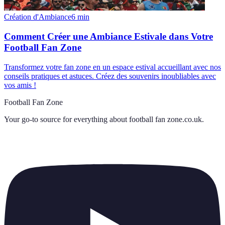
Création d'Ambiance
6
min
Comment Créer une Ambiance Estivale dans Votre
Football Fan Zone
Transformez votre fan zone en un espace estival accueillant avec nos
conseils pratiques et astuces. Créez des souvenirs inoubliables avec
vos amis !
Football Fan Zone
Your go-to source for everything about
football fan zone.co.uk
.