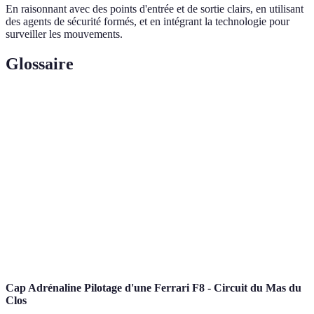
En raisonnant avec des points d'entrée et de sortie clairs, en utilisant
des agents de sécurité formés, et en intégrant la technologie pour
surveiller les mouvements.
Glossaire
Terme
Définition
Espace public où les supporters se rassemblent pour
Fan Zone
regarder des événements sportifs.
Évaluation
Processus d'identification des potentiels dangers liés
des risques
à un événement.
Plan de
Document définissant les mesures à suivre pour
sécurité
assurer la sécurité d'un événement donné.
Cap Adrénaline Pilotage d'une Ferrari F8 - Circuit du Mas du
Clos