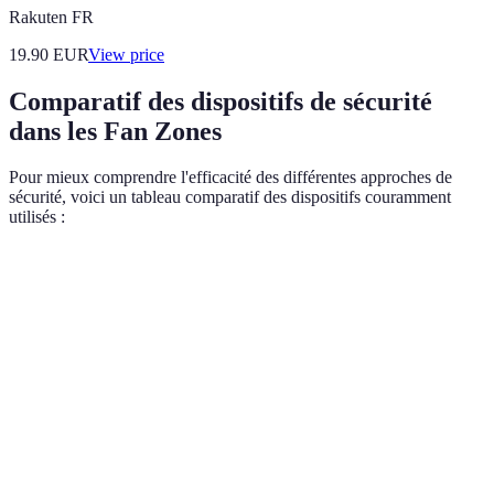
Rakuten FR
19.90
EUR
View price
Comparatif des dispositifs de sécurité
dans les Fan Zones
Pour mieux comprendre l'efficacité des différentes approches de
sécurité, voici un tableau comparatif des dispositifs couramment
utilisés :
Critère
Option A : Securité privée
Option B : Forces de 
Coût
Élevé
Modéré
Réactivité
Modérée
Élevée