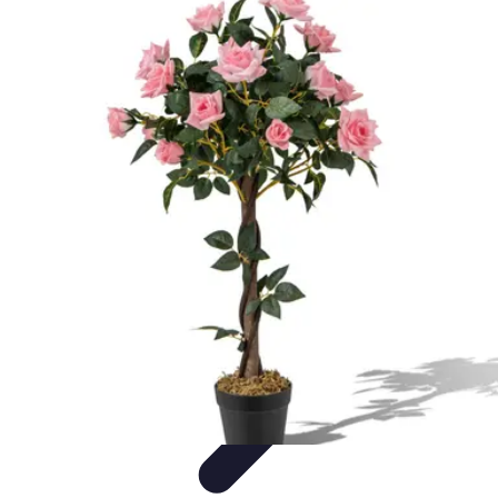
Football Fan Zone
Ambiance et Engagement
Marketing
Animations et
Activités
Animations
Engagement des Fans
Football Fan Zone