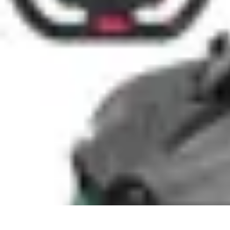
Football Fan Zone
Ambiance et Engagement
Marketing
Animations et Activités
Animatio
Football Fan Zone