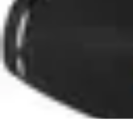
Football Fan Zone
Ambiance et Engagement
Marketing
Animations et Activités
Animatio
Football Fan Zone