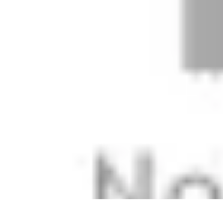
Football Fan Zone
Ambiance et Engagement
Marketing
Animations et Activités
Animatio
Football Fan Zone