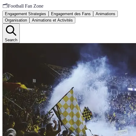
🗂️
Football Fan Zone
Engagement Strategies
Engagement des Fans
Animations
Organisation
Animations et Activités
Search