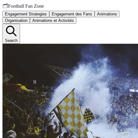
🗂️
Football Fan Zone
Engagement Strategies
Engagement des Fans
Animations
Organisation
Animations et Activités
Search