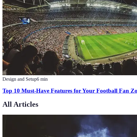
Design and Setup
6
min
Top 10 Must-Have Features for Your Football Fan Z
All Articles