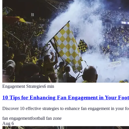
Engagement Strategies
6
min
10 Tips for Enhancing Fan Engagement in Your Foot
Discover 10 effective strategies to enhance fan engagement in your foo
fan engagement
football fan zone
Aug 6