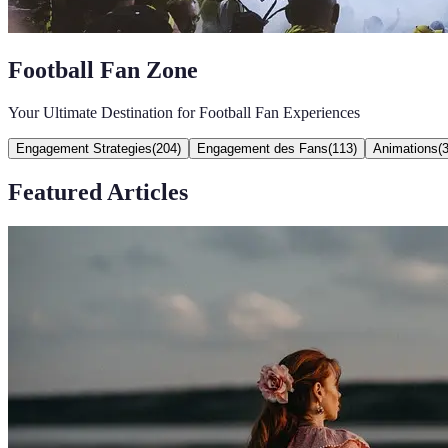
Football Fan Zone
Your Ultimate Destination for Football Fan Experiences
Engagement Strategies
(
204
)
Engagement des Fans
(
113
)
Animations
(
Featured Articles