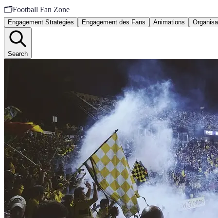
🗂️
Football Fan Zone
Engagement Strategies
Engagement des Fans
Animations
Organisa
Search