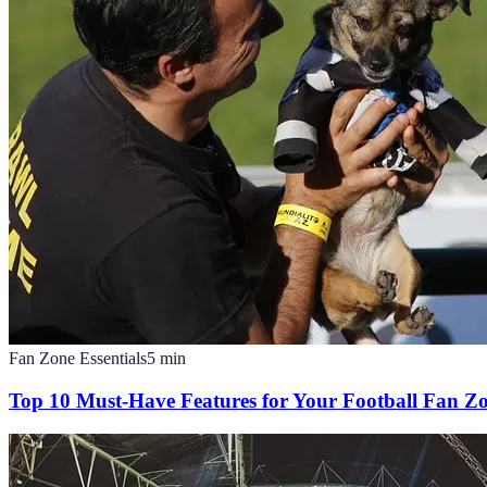
Fan Zone Essentials
5
min
Top 10 Must-Have Features for Your Football Fan Z