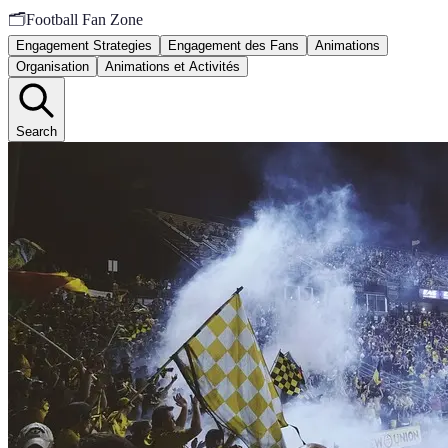
🗂️
Football Fan Zone
Engagement Strategies
Engagement des Fans
Animations
Organisation
Animations et Activités
Search