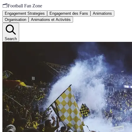
🗂️
Football Fan Zone
Engagement Strategies
Engagement des Fans
Animations
Organisation
Animations et Activités
Search