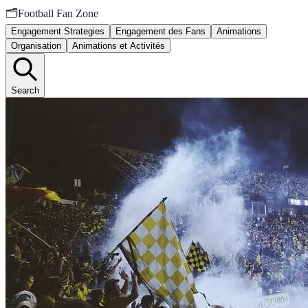
🗂️
Football Fan Zone
Engagement Strategies
Engagement des Fans
Animations
Organisation
Animations et Activités
Search