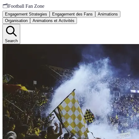
🗂️
Football Fan Zone
Engagement Strategies
Engagement des Fans
Animations
Organisation
Animations et Activités
Search