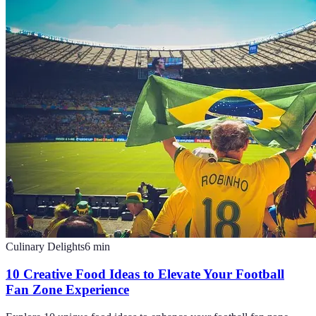
Culinary Delights
6
min
10 Creative Food Ideas to Elevate Your Football
Fan Zone Experience