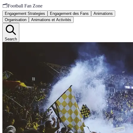
🗂️
Football Fan Zone
Engagement Strategies
Engagement des Fans
Animations
Organisation
Animations et Activités
Search