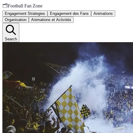
🗂️
Football Fan Zone
Engagement Strategies
Engagement des Fans
Animations
Organisation
Animations et Activités
Search